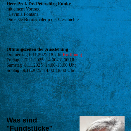
Herr Prof. Dr. Peter-Jörg Funke
mit einem Vortrag
"Lavinia Fontana"
Die erste Berufsmalerin der Geschichte
Öffnungszeiten der Ausstellung
Donnerstag 6.11.2025 18 Uhr
Eröffnung
Freitag 7.11.2025 14.00-18.00 Uhr
Samstag 8.11.2025 14.00-18.00 Uhr
Sontag 9.11.2025 14.00-18.00 Uhr
Was sind
"Fundstücke"