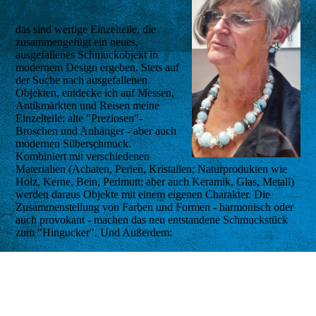
das sind wertige Einzelteile, die
zusammengefügt ein neues,
ausgefallenes Schmuckobjekt in
modernem Design ergeben. Stets auf
der Suche nach ausgefallenen
Objekten, entdecke ich auf Messen,
Antikmärkten und Reisen meine
Einzelteile: alte "Preziosen"-
Broschen und Anhänger - aber auch
modernen Silberschmuck.
Kombiniert mit verschiedenen
Materialien (Achaten, Perlen, Kristallen; Naturprodukten wie
Holz, Kerne, Bein, Perlmutt; aber auch Keramik, Glas, Metall)
werden daraus Objekte mit einem eigenen Charakter. Die
Zusammenstellung von Farben und Formen - harmonisch oder
auch provokant - machen das neu entstandene Schmuckstück
zum "Hingucker". Und Außerdem:
Jede Kette wird zu einem Unikat.
Ein weiterer Schwerpunkt meiner Arbeiten ist - auf
Kundenwunsch - ältere Schmuckstücke in Halsketten
modernen Designs harmonisch einzufügen.