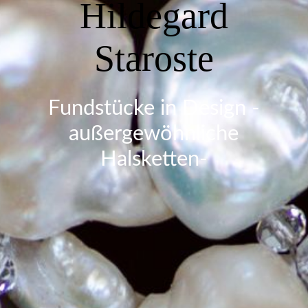
Hildegard
Staroste
Fundstücke in Design -
außergewöhnliche
Halsketten-